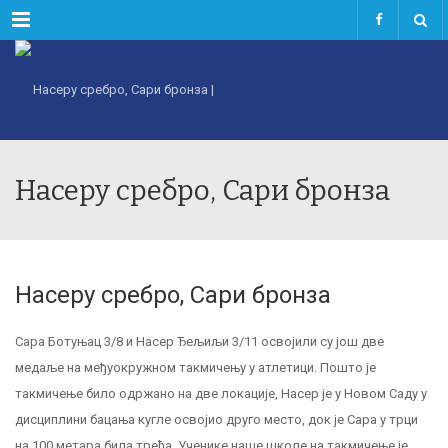
Menu
Насеру сребро, Сари бронза
Насеру сребро, Сари бронза
Сара Ботуњац 3/8 и Насер Ђељиљи 3/11 освојили су још две
медаље на међуокружном такмичењу у атлетици. Пошто је
такмичење било одржано на две локације, Насер је у Новом Саду у
дисциплини бацања кугле освојио друго место, док је Сара у трци
на 100 метара била трећа. Ученике наше школе на такмичење је