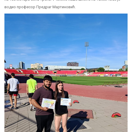
водио професор Предраг Мартиновић.