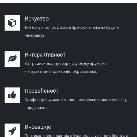
Искуство
Тим искусних професора преноси знање на будуће
генерације.
Интерактивност
Уз традиционалну теоријску обуку пружамо
интерактивно практично образовање.
Посвећеност
Професори су максимално посвећени сваком ученику
појединачно.
Иновације
Пратимо тренд развоја образовања у нашој области и