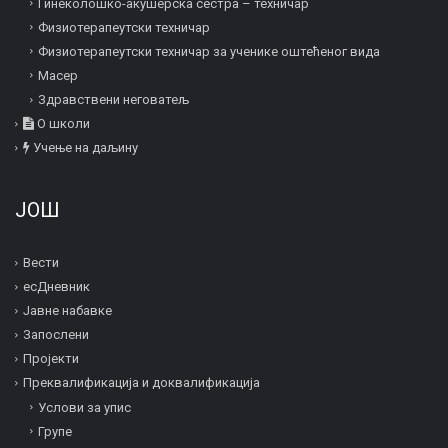
Гинеколошко-акушерска сестра – техничар
Физиотерапеутски техничар
Физиотерапеутски техничар за ученике оштећеног вида
Mасер
Здравствени неговатељ
О школи
Учење на даљину
ЈОШ
Вести
есДневник
Јавне набавке
Запослени
Пројекти
Преквалификација и дoквалификација
Услови за упис
Групе