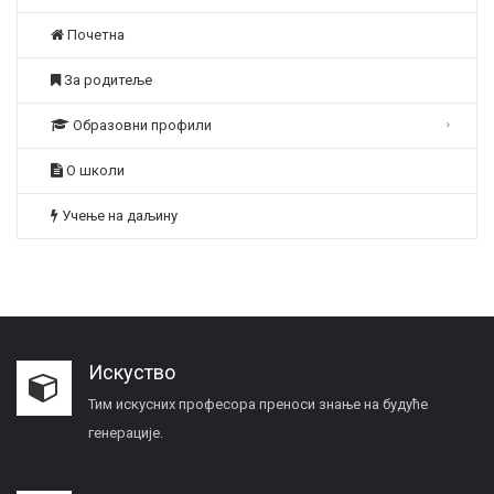
Почетна
За родитеље
Образовни профили
О школи
Учење на даљину
Искуство
Тим искусних професора преноси знање на будуће
генерације.