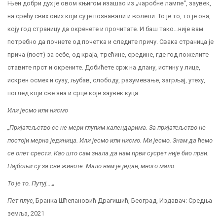
Њен добри дух је овом књигом изашао из „чаробне лампе“, заувек,
на срећу свих оних који су је познавали и волели. То је то, то је она,
коју год страницу да окренете и прочитате. И баш тако…није вам
потребно да почнете од почетка и следите причу. Свака страница је
прича (пост) за себе, од краја, трећине, средине, где год пожелите
ставите прст и окрените. Добићете срж на длану, истину у лице,
искрен осмех и сузу, љубав, слободу, разумевањe, загрљај, утеху,
поглед који све зна и срце које заувек куца.
Или јесмо или нисмо
„Пријатељство се не мери глупим календарима. За пријатељство не
постоји мерна јединица. Или јесмо или нисмо. Ми јесмо. Знам да ћемо
се опет срести. Као што сам знала да нам први сусрет није био први.
Најбољи су за све животе. Мало нам је један, много мало.
То је то. Путуј….
„
Пет плус,
Бранка Шћепановић Драгишић, Београд, Издавач: Средња
земља, 2021