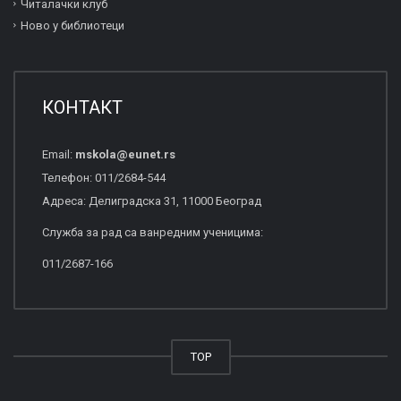
Читалачки клуб
Ново у библиотеци
КОНТАКТ
Email:
mskola
@
eunet
.
rs
Телефон: 011/2684-544
Адреса: Делиградска 31, 11000 Београд
Служба за рад са ванредним ученицима:
011/2687-166
TOP