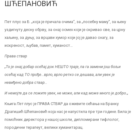
ШЋЕПАНОВИЋ
Пет плус за Б. „која је причала очима“, за „посебну маму“, за њену
уздигнуту десну обрву, за онај осмех који је скривао све, за црну
хаљину, за дуњу, за врцави хумор који јој је давао снагу, за
искреност, љубав, памет, хуманост…
Права ствар
„То је онај добар осећај док НЕШТО траје, па га замени још бољи
осећај кад ТО прође…врло, врло ретко се дешава, али увек је
невиђено добра ствар…
И немојте да се ложите увек, не може, али кад може много је добро.
„
Књига
Пет плус
је ПРАВА СТВАР да оживите сећања на Бранку
Драгишић Шћепановић која нас је напустила пре три године. Била је
помоћник директора у нашој школи, дипломирани тифлолог,
породични терапеут, велики хуманитарац.