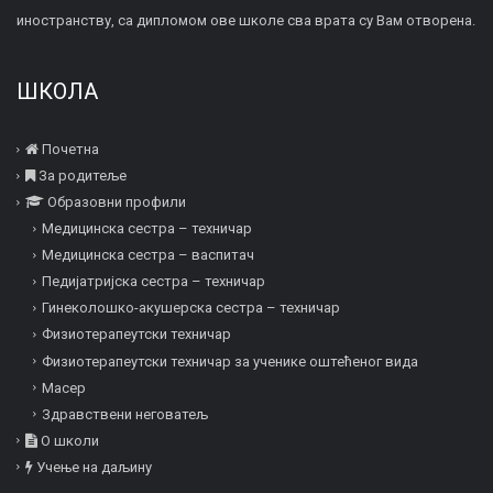
иностранству, са дипломом ове школе сва врата су Вам отворена.
ШКОЛА
Почетна
За родитеље
Образовни профили
Медицинска сестра – техничар
Медицинска сестра – васпитач
Педијатријска сестра – техничар
Гинеколошко-акушерска сестра – техничар
Физиотерапеутски техничар
Физиотерапеутски техничар за ученике оштећеног вида
Mасер
Здравствени неговатељ
О школи
Учење на даљину