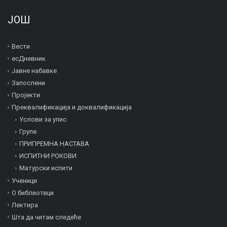
ЈОШ
Вести
есДневник
Јавне набавке
Запослени
Пројекти
Преквалификација и дoквалификација
Услови за упис
Групе
ПРИПРЕМНА НАСТАВА
ИСПИТНИ РОКОВИ
Матурски испити
Ученици
О библиотеци
Лектира
Шта да читам следеће