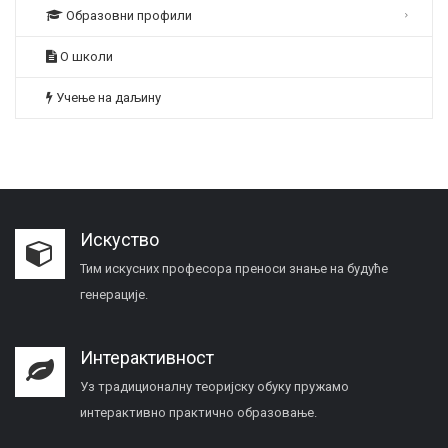
Образовни профили
О школи
Учење на даљину
Искуство
Тим искусних професора преноси знање на будуће
генерације.
Интерактивност
Уз традиционалну теоријску обуку пружамо
интерактивно практично образовање.