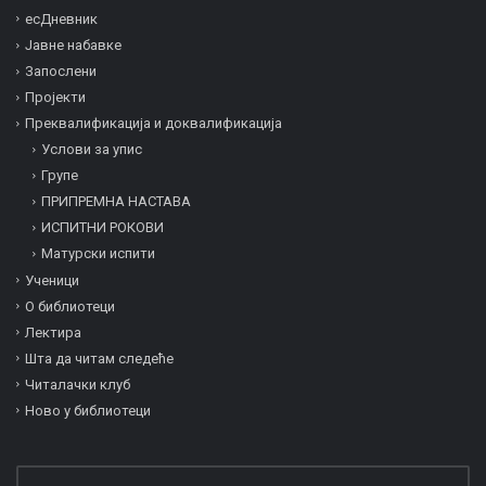
есДневник
Јавне набавке
Запослени
Пројекти
Преквалификација и дoквалификација
Услови за упис
Групе
ПРИПРЕМНА НАСТАВА
ИСПИТНИ РОКОВИ
Матурски испити
Ученици
О библиотеци
Лектира
Шта да читам следеће
Читалачки клуб
Ново у библиотеци