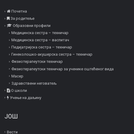
Почетна
За родитеље
Образовни профили
Медицинска сестра – техничар
Медицинска сестра – васпитач
Педијатријска сестра – техничар
Гинеколошко-акушерска сестра – техничар
Физиотерапеутски техничар
Физиотерапеутски техничар за ученике оштећеног вида
Mасер
Здравствени неговатељ
О школи
Учење на даљину
ЈОШ
Вести