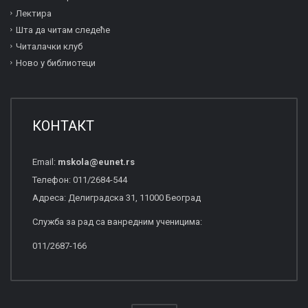
Лектира
Шта да читам следеће
Читалачки клуб
Ново у библиотеци
КОНТАКТ
Email:
mskola
@
eunet
.
rs
Телефон: 011/2684-544
Адреса: Делиградска 31, 11000 Београд
Служба за рад са ванредним ученицима:
011/2687-166