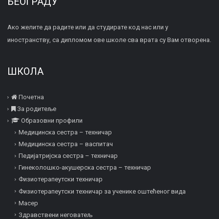
БЕОГРАДУ
Ако желите да радите или да студирате код нас или у
иностранству, са дипломом ове школе сва врата су Вам отворена.
ШКОЛА
Почетна
За родитеље
Образовни профили
Медицинска сестра – техничар
Медицинска сестра – васпитач
Педијатријска сестра – техничар
Гинеколошко-акушерска сестра – техничар
Физиотерапеутски техничар
Физиотерапеутски техничар за ученике оштећеног вида
Mасер
Здравствени неговатељ