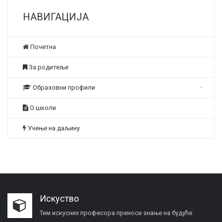
НАВИГАЦИЈА
Почетна
За родитеље
Образовни профили
О школи
Учење на даљину
Искуство
Тим искусних професора преноси знање на будуће