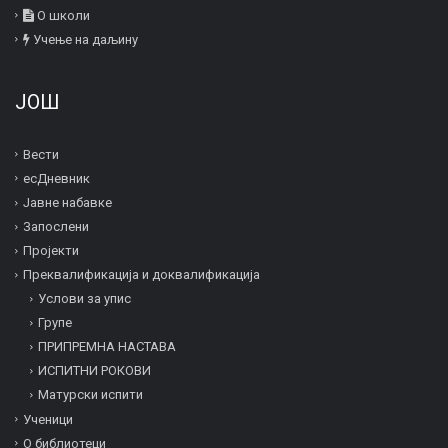
О школи
Учење на даљину
ЈОШ
Вести
есДневник
Јавне набавке
Запослени
Пројекти
Преквалификација и дoквалификација
Услови за упис
Групе
ПРИПРЕМНА НАСТАВА
ИСПИТНИ РОКОВИ
Матурски испити
Ученици
О библиотеци