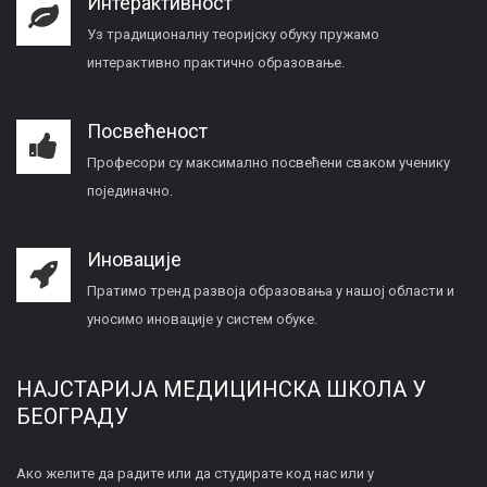
Интерактивност
Уз традиционалну теоријску обуку пружамо
интерактивно практично образовање.
Посвећеност
Професори су максимално посвећени сваком ученику
појединачно.
Иновације
Пратимо тренд развоја образовања у нашој области и
уносимо иновације у систем обуке.
НАЈСТАРИЈА МЕДИЦИНСКА ШКОЛА У
БЕОГРАДУ
Ако желите да радите или да студирате код нас или у