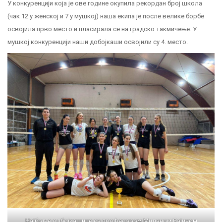
У конкуренцији која је ове године окупила рекордан број школа
(чак 12 у женској и 7 у мушкој) наша екипа је после велике борбе
освојила прво место и пласирала се на градско такмичење. У
мушкој конкуренцији наши добојкаши освојили су 4. место.
Најбоље одбојкашице са професором Миланом Бајином