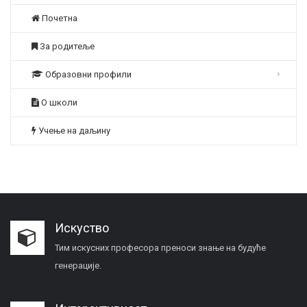
Почетна
За родитеље
Образовни профили
О школи
Учење на даљину
Искуство
Тим искусних професора преноси знање на будуће
генерације.