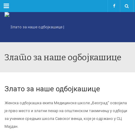
Menu
Злато за наше одбојкашице
Злато за наше одбојкашице
Женска одбојкашка екипа Медицинске школе „Београд“ освојила
је прво место и златни пехар на општинском такмичењу у одбојци
за ученике средњих школа Савског венца, које је одржано у СЦ
Мајдан.