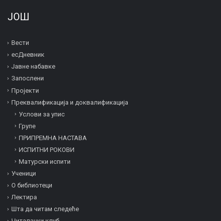
ЈОШ
Вести
есДневник
Јавне набавке
Запослени
Пројекти
Преквалификација и дoквалификација
Услови за упис
Групе
ПРИПРЕМНА НАСТАВА
ИСПИТНИ РОКОВИ
Матурски испити
Ученици
О библиотеци
Лектира
Шта да читам следеће
Читалачки клуб