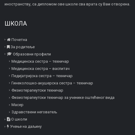
иностранству, са дипломом ове школе сва врата су Вам отворена.
ШКОЛА
Почетна
За родитеље
Образовни профили
Медицинска сестра – техничар
Медицинска сестра – васпитач
Педијатријска сестра – техничар
Гинеколошко-акушерска сестра – техничар
Физиотерапеутски техничар
Физиотерапеутски техничар за ученике оштећеног вида
Mасер
Здравствени неговатељ
О школи
Учење на даљину