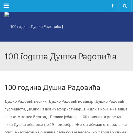
Menu
100 година Душка Радовића
100 година Душка Радовића
Душко Радовић песник, Душко Радовић новинар, Душко Радовић
публициста, Душко Радовић афористичар…Нишлија који је највише
на свету волео Београд. Велики јубилеј – 100 година од рођења
чика Душка обележен је 29. новембра. Његов обиман стваралачки
опус је непресушна ризница дела која је несебично даровао свима