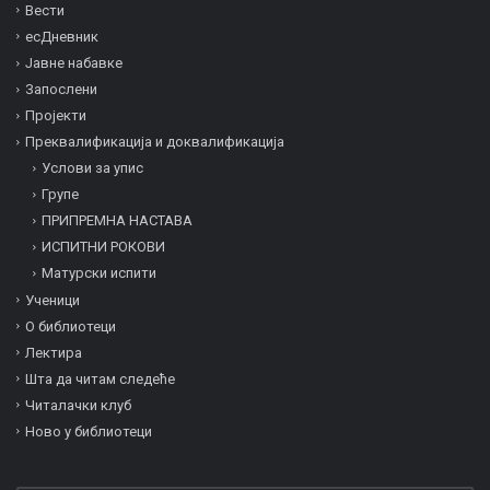
Вести
есДневник
Јавне набавке
Запослени
Пројекти
Преквалификација и дoквалификација
Услови за упис
Групе
ПРИПРЕМНА НАСТАВА
ИСПИТНИ РОКОВИ
Матурски испити
Ученици
О библиотеци
Лектира
Шта да читам следеће
Читалачки клуб
Ново у библиотеци