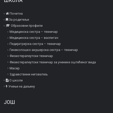
ШКОЛА
Почетна
За родитеље
Образовни профили
Медицинска сестра – техничар
Медицинска сестра – васпитач
Педијатријска сестра – техничар
Гинеколошко-акушерска сестра – техничар
Физиотерапеутски техничар
Физиотерапеутски техничар за ученике оштећеног вида
Mасер
Здравствени неговатељ
О школи
Учење на даљину
ЈОШ