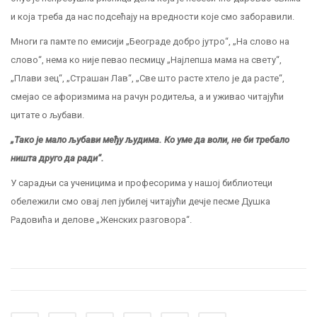
и која треба да нас подсећају на вредности које смо заборавили.
Многи га памте по емисији „Београде добро јутро“, „На слово на
слово“, нема ко није певао песмицу „Најлепша мама на свету“,
„Плави зец“, „Страшан Лав“, „Све што расте хтело је да расте“,
смејао се афоризмима на рачун родитеља, а и уживао читајући
цитате о љубави.
„Тако је мало љубави међу људима. Ко уме да воли, не би требало
ништа друго да ради“.
У сарадњи са ученицима и професорима у нашој библиотеци
обележили смо овај леп јубилеј читајући дечје песме Душка
Радовића и делове „Женских разговора“.