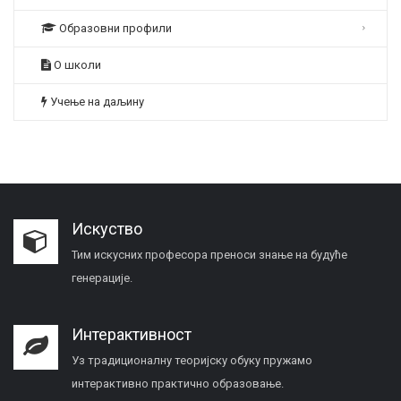
Образовни профили
О школи
Учење на даљину
Искуство
Тим искусних професора преноси знање на будуће
генерације.
Интерактивност
Уз традиционалну теоријску обуку пружамо
интерактивно практично образовање.