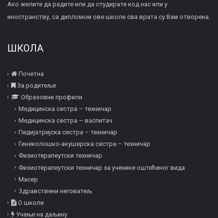
Ако желите да радите или да студирате код нас или у
иностранству, са дипломом ове школе сва врата су Вам отворена.
ШКОЛА
Почетна
За родитеље
Образовни профили
Медицинска сестра – техничар
Медицинска сестра – васпитач
Педијатријска сестра – техничар
Гинеколошко-акушерска сестра – техничар
Физиотерапеутски техничар
Физиотерапеутски техничар за ученике оштећеног вида
Mасер
Здравствени неговатељ
О школи
Учење на даљину