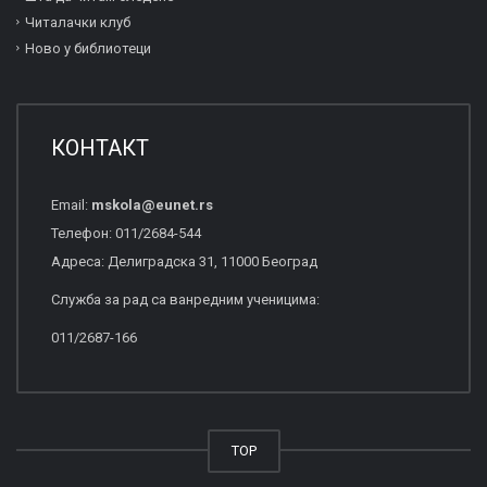
Читалачки клуб
Ново у библиотеци
КОНТАКТ
Email:
mskola
@
eunet
.
rs
Телефон: 011/2684-544
Адреса: Делиградска 31, 11000 Београд
Служба за рад са ванредним ученицима:
011/2687-166
TOP