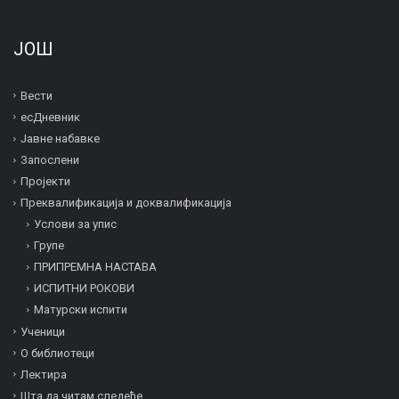
ЈОШ
Вести
есДневник
Јавне набавке
Запослени
Пројекти
Преквалификација и дoквалификација
Услови за упис
Групе
ПРИПРЕМНА НАСТАВА
ИСПИТНИ РОКОВИ
Матурски испити
Ученици
О библиотеци
Лектира
Шта да читам следеће