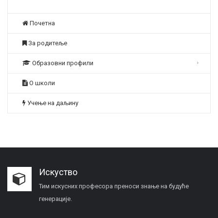
Почетна
За родитеље
Образовни профили
О школи
Учење на даљину
Искуство
Тим искусних професора преноси знање на будуће
генерације.