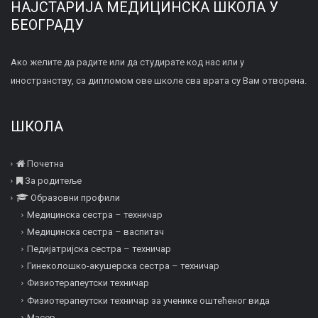
НАЈСТАРИЈА МЕДИЦИНСКА ШКОЛА У
БЕОГРАДУ
Ако желите да радите или да студирате код нас или у
иностранству, са дипломом ове школе сва врата су Вам отворена.
ШКОЛА
Почетна
За родитеље
Образовни профили
Медицинска сестра – техничар
Медицинска сестра – васпитач
Педијатријска сестра – техничар
Гинеколошко-акушерска сестра – техничар
Физиотерапеутски техничар
Физиотерапеутски техничар за ученике оштећеног вида
Mасер