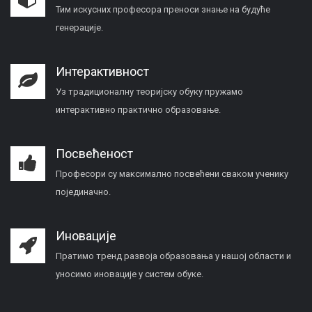
Тим искусних професора преноси знање на будуће
генерације.
Интерактивност
Уз традиционалну теоријску обуку пружамо
интерактивно практично образовање.
Посвећеност
Професори су максимално посвећени сваком ученику
појединачно.
Иновације
Пратимо тренд развоја образовања у нашој области и
уносимо иновације у систем обуке.