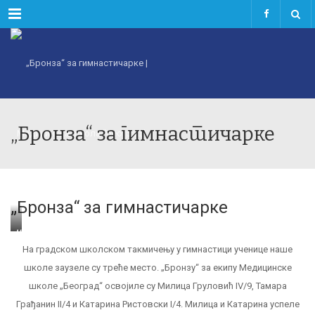
Menu
„Бронза“ за гимнастичарке
„Бронза“ за гимнастичарке
НА
ПОБЕДНИЧКОМ
На градском школском такмичењу у гимнастици ученице наше
ПОСТОЉУ
:
школе заузеле су треће место. „Бронзу“ за екипу Медицинске
Катарина,
школе „Београд“ освојиле су Милица Груловић IV/9, Тамара
Милица
и
Грађанин II/4 и Катарина Ристовски I/4. Милица и Катарина успеле