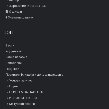
Здравствени неговатељ
О школи
Учење на даљину
ЈОШ
Вести
есДневник
Јавне набавке
Запослени
Пројекти
Преквалификација и дoквалификација
Услови за упис
Групе
ПРИПРЕМНА НАСТАВА
ИСПИТНИ РОКОВИ
Матурски испити