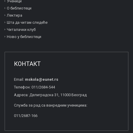
Ученици
О библиотеци
Лектира
Шта да читам следеће
Читалачки клуб
Ново у библиотеци
КОНТАКТ
Email:
mskola
@
eunet
.
rs
Телефон: 011/2684-544
Адреса: Делиградска 31, 11000 Београд
Служба за рад са ванредним ученицима:
011/2687-166