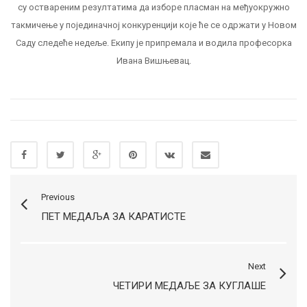
Тамара
су оствареним резултатима да изборе пласман на међуокружно
(с
такмичење у појединачној конкуренцији које ће се одржати у Новом
лева)
Саду следеће недеље. Екипу је припремала и водила професорка
трећепласиране
на
Ивана Вишњевац.
градском
такмичењу
Previous
ПЕТ МЕДАЉА ЗА КАРАТИСТЕ
Next
ЧЕТИРИ МЕДАЉЕ ЗА КУГЛАШЕ