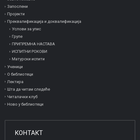
Запослени
Пројекти
Преквалификација и дoквалификација
Услови за упис
Групе
ПРИПРЕМНА НАСТАВА
ИСПИТНИ РОКОВИ
Матурски испити
Ученици
О библиотеци
Лектира
Шта да читам следеће
Читалачки клуб
Ново у библиотеци
КОНТАКТ