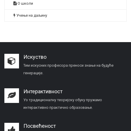
О школи
Учење на даљину
Искуство
Тим искусних професора преноси знање на будуће
генерације.
Интерактивност
Уз традиционалну теоријску обуку пружамо
интерактивно практично образовање.
Посвећеност