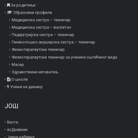
За родитеље
Образовни профили
Медицинска сестра – техничар
Медицинска сестра – васпитач
Педијатријска сестра – техничар
Гинеколошко-акушерска сестра – техничар
Физиотерапеутски техничар
Физиотерапеутски техничар за ученике оштећеног вида
Mасер
Здравствени неговатељ
О школи
Учење на даљину
ЈОШ
Вести
есДневник
Јавне набавке