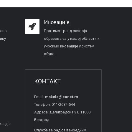
Иновације
ално
Пратимо тренд развоја
ику
образовања у нашој области и
уносимо иновације у систем
обуке.
КОНТАКТ
Email:
mskola
@
eunet
.
rs
Телефон: 011/2684-544
Адреса: Делиградска 31, 11000
Београд
кација
Служба за рад са ванредним