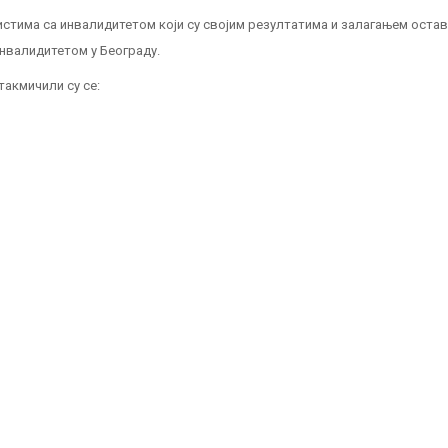
истима са инвалидитетом који су својим резултатима и залагањем оста
инвалидитетом у Београду.
такмичили су се: