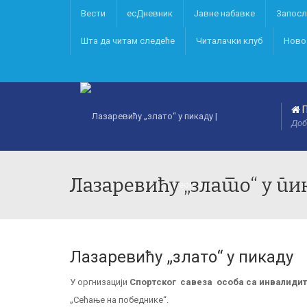
Вести
есДневник
Јавне набавке
Запосл
Шта да читам следеће
Читалачки клуб
Ново
П
Доб
Лазаревићу „злато“ у пи
Лазаревићу „злато“ у пикаду
У оргнизацији
Спортског савеза особа са инвалиди
„Сећање на победнике“.