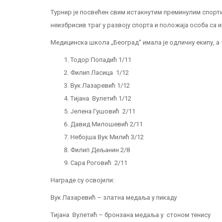
Турнир је посвећен свим истакнутим преминулим спорт
неизбрисив траг у развоју спорта и положаја особа са 
Медицинскa школа „Београд“ имала је одличну екипу, а 
Тодор Попадић 1/11
Филип Ласица 1/12
Вук Лазаревић 1/12
Tијана Вулетић 1/12
Јелена Гушовић 2/11
Давид Милошевић 2/11
Небојша Вук Милић 3/12
Филип Дељанин 2/8
Сара Роговић 2/11
Награде су освојили:
Вук Лазаревић – златна медаља у пикаду
Tијана Вулетић – бронзана медаља у стоном тенису