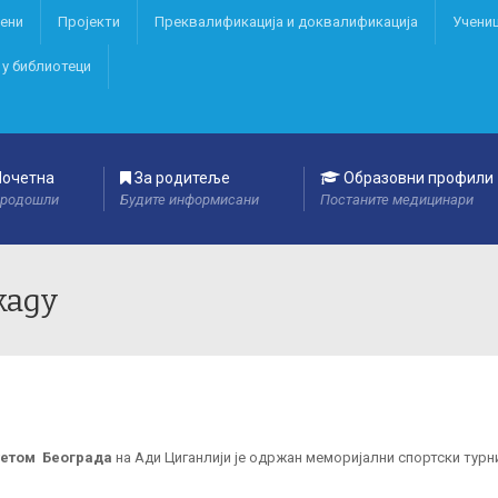
ени
Пројекти
Преквалификација и дoквалификација
Учени
 у библиотеци
очетна
За родитеље
Образовни профили
родошли
Будите информисани
Постаните медицинари
каду
тетом Београда
на Ади Циганлији je одржан меморијални спортски тур