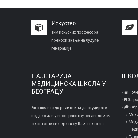
Искуство
Тим искусних професора
преноси знање на будуће
генерације.
НАЈСТАРИЈА
ШКО
МЕДИЦИНСКА ШКОЛА У
БЕОГРАДУ
Поче
За р
Обр
Ако желите да радите или да студирате
Меди
код нас или у иностранству, са дипломом
Меди
ове школе сва врата су Вам отворена.
Педи
Гине