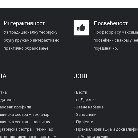
Интерактивност
Посвећеност
Уз традиционалну теоријску
Професори су максим
обуку пружамо интерактивно
посвећени сваком учен
практично образовање.
појединачно.
ЛА
ЈОШ
тна
Вести
одитеље
есДневник
азовни профили
Јавне набавке
цинска сестра – техничар
Запослени
цинска сестра – васпитач
Пројекти
јатријска сестра – техничар
Преквалификација и дoквалифи
колошко-акушерска сестра –
Услови за упис