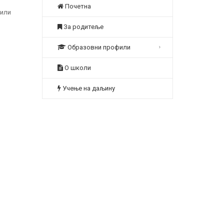
Почетна
вили
За родитеље
Образовни профили
О школи
Учење на даљину