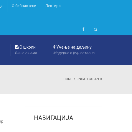
ци
О библиотеци
Лектира
О школи
Учење на даљину
Више о нама
Модерно и једноставно
HOME
UNCATEGORIZED
НАВИГАЦИЈА
нир