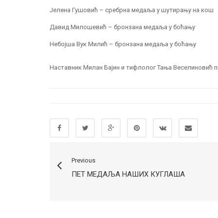
Јелена Гушовић – сребрна медаља у шутирању на кош
Давид Милошевић – бронзана медаља у боћању
Небојша Вук Милић – бронзана медаља у боћању
Наставник Милан Бајин и тифлолог Тања Веселиновић п
Previous
ПЕТ МЕДАЉА НАШИХ КУГЛАША