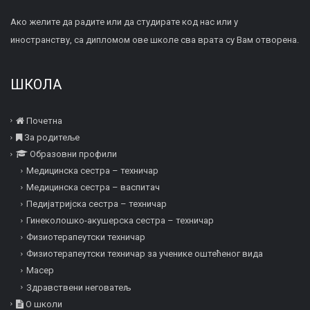
Ако желите да радите или да студирате код нас или у
иностранству, са дипломом ове школе сва врата су Вам отворена.
ШКОЛА
Почетна
За родитеље
Образовни профили
Медицинска сестра – техничар
Медицинска сестра – васпитач
Педијатријска сестра – техничар
Гинеколошко-акушерска сестра – техничар
Физиотерапеутски техничар
Физиотерапеутски техничар за ученике оштећеног вида
Mасер
Здравствени неговатељ
О школи