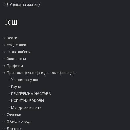
Учење на даљину
ЈОШ
Вести
есДневник
Јавне набавке
Запослени
Пројекти
Преквалификација и дoквалификација
Услови за упис
Групе
ПРИПРЕМНА НАСТАВА
ИСПИТНИ РОКОВИ
Матурски испити
Ученици
О библиотеци
Лектира