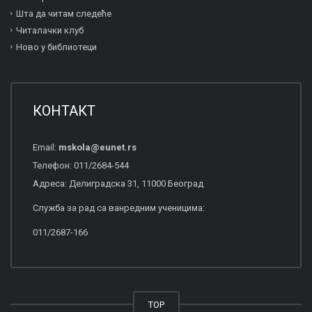
Шта да читам следеће
Читалачки клуб
Ново у библиотеци
КОНТАКТ
Email:
mskola
@
eunet
.
rs
Телефон: 011/2684-544
Адреса: Делиградска 31, 11000 Београд
Служба за рад са ванредним ученицима:
011/2687-166
TOP