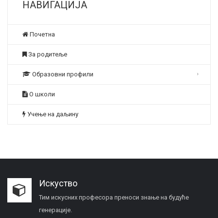
НАВИГАЦИЈА
Почетна
За родитеље
Образовни профили
О школи
Учење на даљину
Искуство
Тим искусних професора преноси знање на будуће
генерације.