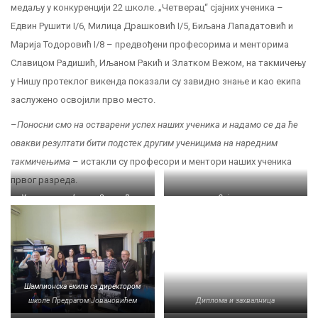
медаљу у конкуренцији 22 школе. „Четверац“ сјајних ученика –
Едвин Рушити I/6, Милица Драшковић I/5, Биљана Лападатовић и
Марија Тодоровић I/8 – предвођени професорима и менторима
Славицом Радишић, Иљаном Ракић и Златком Вежом, на такмичењу
у Нишу протеклог викенда показали су завидно знање и као екипа
заслужено освојили прво место.
–
Поносни смо на остварени успех наших ученика и надамо се да ће
овакви резултати бити подстек другим ученицима на наредним
такмичењима
– истакли су професори и ментори наших ученика
првог разреда.
Ученици и професори: Златко Вежа,
Сија злато
Иљана Ракић, Славица Радишић,
Едвин Рушити, Марија Тодоровић,
Милица Драшковић и Биљана
Лападатовић
Шампионска екипа са директором
школе Предрагом Јовановићем
Диплома и захвалница