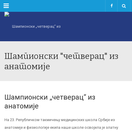
Menu
Шампионски "четверац" из
анатомије
Шампионски „четверац“ из
анатомије
На 23. Републичком такмичењу медицинских школа Србије из
анатомије и физиологије екипа наше школе освојила је златну