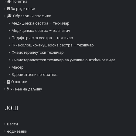
Почетна
За родитеље
Образовни профили
Медицинска сестра – техничар
Медицинска сестра – васпитач
Педијатријска сестра – техничар
Гинеколошко-акушерска сестра – техничар
Физиотерапеутски техничар
Физиотерапеутски техничар за ученике оштећеног вида
Mасер
Здравствени неговатељ
О школи
Учење на даљину
ЈОШ
Вести
есДневник