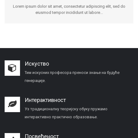
Lorem ipsum dolor sit amet, consectetur adipiscing elit, sed do
eiusmod tempor incididunt ut labore...
Искуство
Тим искусних професора преноси знање на будуће
генерације.
Интерактивност
Уз традиционалну теоријску обуку пружамо
интерактивно практично образовање.
Посвећеност