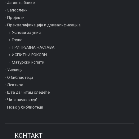
Јавне набавке
Запослени
Пројекти
Преквалификација и дoквалификација
Услови за упис
Групе
ПРИПРЕМНА НАСТАВА
ИСПИТНИ РОКОВИ
Матурски испити
Ученици
О библиотеци
Лектира
Шта да читам следеће
Читалачки клуб
Ново у библиотеци
КОНТАКТ