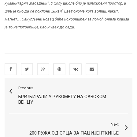
хуманитарни „расадник“. У холу школе био је изложбени простор, а
циљ је био да се поклони „живи“ цвет ономе кога волиш, накит,
магнет…. Сакупљени новац биће искоришћен за помоћ онима којима
је то најпотребније, као и увек до сада.
Previous
БРИЉИРАЛИ У РУКОМЕТУ НА САВСКОМ
ВЕНЦУ
Next
200 РУЖА ОД СРЦА ЗА ПАЦИЈЕНТКИЊЕ