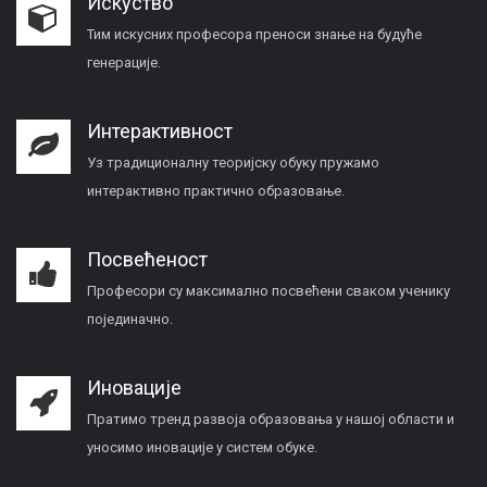
Искуство
Тим искусних професора преноси знање на будуће
генерације.
Интерактивност
Уз традиционалну теоријску обуку пружамо
интерактивно практично образовање.
Посвећеност
Професори су максимално посвећени сваком ученику
појединачно.
Иновације
Пратимо тренд развоја образовања у нашој области и
уносимо иновације у систем обуке.