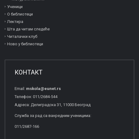
Ученици
О библиотеци
Лектира
Шта да читам следеће
Читалачки клуб
Ново у библиотеци
КОНТАКТ
Email:
mskola
@
eunet
.
rs
Телефон: 011/2684-544
Адреса: Делиградска 31, 11000 Београд
Служба за рад са ванредним ученицима:
011/2687-166