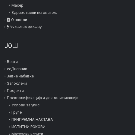
Mасер
Здравствени неговатељ
О школи
Учење на даљину
ЈОШ
Вести
есДневник
Јавне набавке
Запослени
Пројекти
Преквалификација и дoквалификација
Услови за упис
Групе
ПРИПРЕМНА НАСТАВА
ИСПИТНИ РОКОВИ
Матурски испити