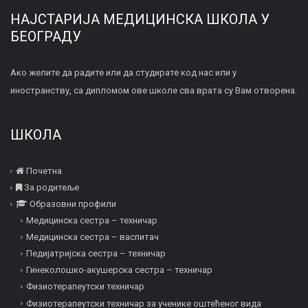
НАЈСТАРИЈА МЕДИЦИНСКА ШКОЛА У
БЕОГРАДУ
Ако желите да радите или да студирате код нас или у
иностранству, са дипломом ове школе сва врата су Вам отворена.
ШКОЛА
Почетна
За родитеље
Образовни профили
Медицинска сестра – техничар
Медицинска сестра – васпитач
Педијатријска сестра – техничар
Гинеколошко-акушерска сестра – техничар
Физиотерапеутски техничар
Физиотерапеутски техничар за ученике оштећеног вида